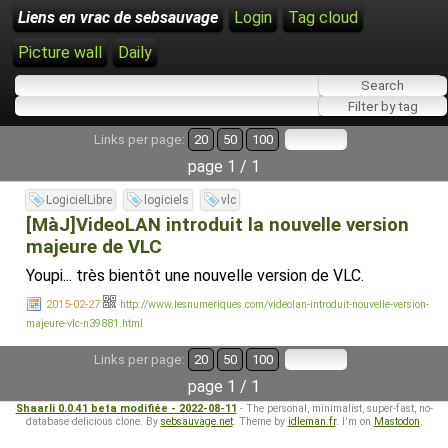
Liens en vrac de sebsauvage
Login
Tag cloud
Picture wall
Daily
Links per page:
20
50
100
page 1 / 1
LogicielLibre
logiciels
vlc
[MàJ]VideoLAN introduit la nouvelle version
majeure de VLC
Youpi... très bientôt une nouvelle version de VLC.
2015-02-27
http://www.lesnumeriques.com/videolan-introduit-nouvelle-version-
majeure-vlc-n39881.html
Links per page:
20
50
100
page 1 / 1
Shaarli 0.0.41 beta modifiée - 2022-08-11
- The personal, minimalist, super-fast, no-
database delicious clone. By
sebsauvage.net
. Theme by
idleman.fr
. I'm on
Mastodon
.