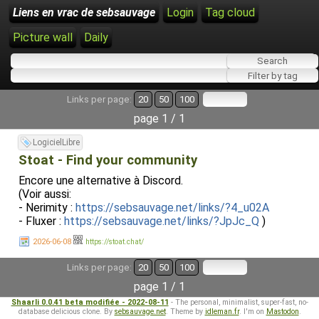
Liens en vrac de sebsauvage
Login
Tag cloud
Picture wall
Daily
Links per page:
20
50
100
page 1 / 1
LogicielLibre
Stoat - Find your community
Encore une alternative à Discord.
(Voir aussi:
- Nerimity :
https://sebsauvage.net/links/?4_u02A
- Fluxer :
https://sebsauvage.net/links/?JpJc_Q
)
2026-06-08
https://stoat.chat/
Links per page:
20
50
100
page 1 / 1
Shaarli 0.0.41 beta modifiée - 2022-08-11
- The personal, minimalist, super-fast, no-
database delicious clone. By
sebsauvage.net
. Theme by
idleman.fr
. I'm on
Mastodon
.