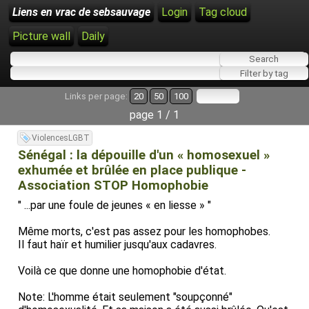
Liens en vrac de sebsauvage
Login
Tag cloud
Picture wall
Daily
Links per page:
20
50
100
page 1 / 1
ViolencesLGBT
Sénégal : la dépouille d'un « homosexuel »
exhumée et brûlée en place publique -
Association STOP Homophobie
" ...par une foule de jeunes « en liesse » "
Même morts, c'est pas assez pour les homophobes.
Il faut haïr et humilier jusqu'aux cadavres.
Voilà ce que donne une homophobie d'état.
Note: L'homme était seulement "soupçonné"