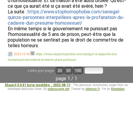
d'homosexualité. Et sa maison a été aussi brûlée. Qu'est-
ce que ça aurait été si ça avait été avéré, hein ?
La suite :
https://www.stophomophobie.com/senegal-
quinze-personnes-interpellees-apres-la-profanation-du-
cadavre-dun-presume-homosexuel/
En même temps si le gouvernement ne punissait pas
l'homosexualité de 5 ans de prison, peut-être que la
population ne se sentirait pas le droit de commettre de
telles horreurs.
2023-10-30
https://www.stophomophobie.com/senegal-la-depouille-dun-
homosexuel-exhumee-et-brulee-en-place-publique/
Links per page:
20
50
100
page 1 / 1
Shaarli 0.0.41 beta modifiée - 2022-08-11
- The personal, minimalist, super-fast, no-
database delicious clone. By
sebsauvage.net
. Theme by
idleman.fr
. I'm on
Mastodon
.