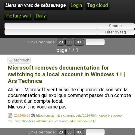
Liens en vrac de sebsauvage
Login
Tag cloud
Picture wall
Daily
Links per page:
20
50
100
page 1 / 1
Microsoft
Microsoft removes documentation for
switching to a local account in Windows 11 |
Ars Technica
Ah oui... Microsoft vient aussi de supprimer de son site la
documentation qui explique comment passer d'un compte
distant à un compte local.
Microsoft ne vous aime pas.
2024-06-25
https://arstechnica.com/gadgets/2024/06/microsoft-removes-
documentation-for-switching-to-a-local-account-in-windows-11/
Links per page:
20
50
100