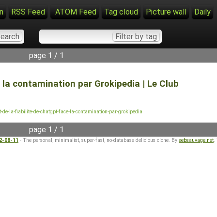
n
RSS Feed
ATOM Feed
Tag cloud
Picture wall
Daily
page 1 / 1
 la contamination par Grokipedia | Le Club
de-la-fiabilite-de-chatgpt-face-la-contamination-par-grokipedia
page 1 / 1
22-08-11
- The personal, minimalist, super-fast, no-database delicious clone. By
sebsauvage.net
.