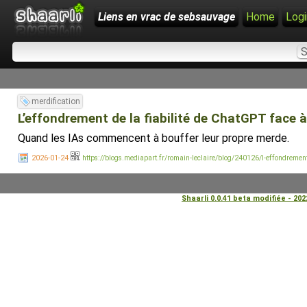
Liens en vrac de sebsauvage
Home
Logi
merdification
L’effondrement de la fiabilité de ChatGPT face à
Quand les IAs commencent à bouffer leur propre merde.
2026-01-24
https://blogs.mediapart.fr/romain-leclaire/blog/240126/l-effondrement-
Shaarli 0.0.41 beta modifiée - 20