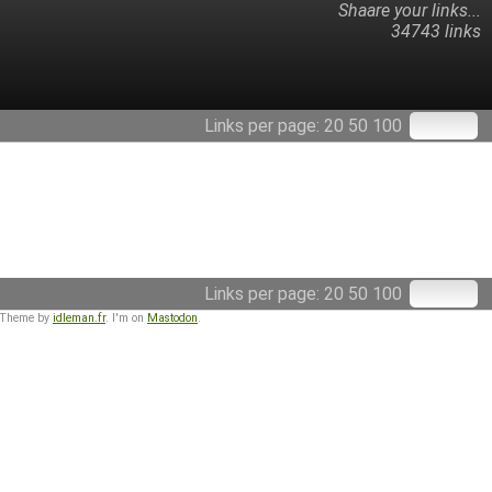
Shaare your links...
34743 links
Links per page:
20
50
100
Links per page:
20
50
100
 Theme by
idleman.fr
. I'm on
Mastodon
.