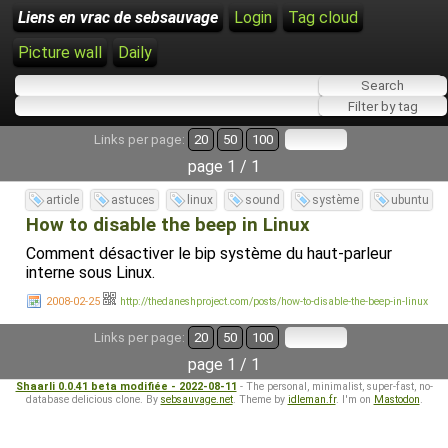
Liens en vrac de sebsauvage
Login
Tag cloud
Picture wall
Daily
Links per page:
20
50
100
page 1 / 1
article
astuces
linux
sound
système
ubuntu
How to disable the beep in Linux
Comment désactiver le bip système du haut-parleur
interne sous Linux.
2008-02-25
http://thedaneshproject.com/posts/how-to-disable-the-beep-in-linux
Links per page:
20
50
100
page 1 / 1
Shaarli 0.0.41 beta modifiée - 2022-08-11
- The personal, minimalist, super-fast, no-
database delicious clone. By
sebsauvage.net
. Theme by
idleman.fr
. I'm on
Mastodon
.