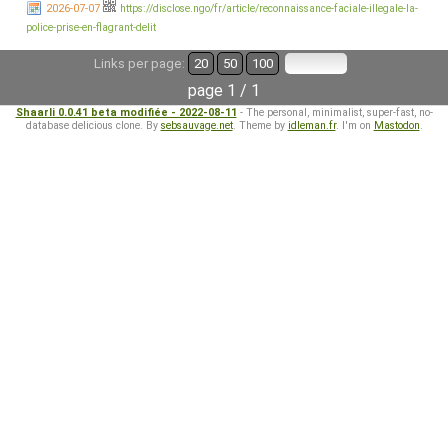
2026-07-07
https://disclose.ngo/fr/article/reconnaissance-faciale-illegale-la-
police-prise-en-flagrant-delit
Links per page:
20
50
100
page 1 / 1
Shaarli 0.0.41 beta modifiée - 2022-08-11
- The personal, minimalist, super-fast, no-
database delicious clone. By
sebsauvage.net
. Theme by
idleman.fr
. I'm on
Mastodon
.