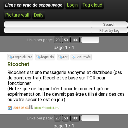
Liens en vrac de sebsauvage
Login
Tag cloud
Picture wall
Daily
Links per page:
20
50
100
page 1 / 1
LogicielLibre
logiciels
tor
ViePrivée
Ricochet
Ricochet est une messagerie anonyme et distribuée (pas
de point central). Ricochet se base sur TOR pour
fonctionner.
(Notez que ce logiciel n'est pour le moment qu'une
expérimentation. Il ne devrait pas être utilisé dans des cas
où votre sécurité est en jeu.)
2016-03-03
https://ricochet.im/
Links per page:
20
50
100
page 1 / 1