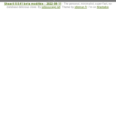
Shaarli 0.0.41 beta modifiée - 2022-08-11
- The personal, minimalist, super-fast, no-
database delicious clone. By
sebsauvage.net
. Theme by
idleman.fr
. I'm on
Mastodon
.