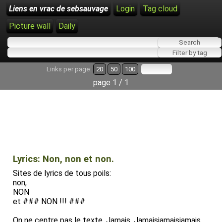
Liens en vrac de sebsauvage
Login
Tag cloud
Picture wall
Daily
Links per page:
20
50
100
page 1 / 1
Lyrics: Non, non et non.
Sites de lyrics de tous poils:
non,
NON
et ### NON !!! ###
On ne centre pas le texte. Jamais. Jamaisjamaisjamais.