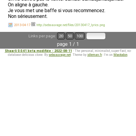
On aligne à gauche.
Je vous met une baffe si vous recommencez.
Non sérieusement.
2013-04-17
http://sebsauvage.net/files/20130417_lyrics.png
Links per page:
20
50
100
page 1 / 1
Shaarli 0.0.41 beta modifiée - 2022-08-11
- The personal, minimalist, super-fast, no-
database delicious clone. By
sebsauvage.net
. Theme by
idleman.fr
. I'm on
Mastodon
.