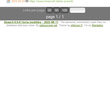
2019-05-23
https://www.minecraft.net/en-us/earth
Links per page:
20
50
100
page 1 / 1
Shaarli 0.0.41 beta modifiée - 2022-08-11
- The personal, minimalist, super-fast, no-
database delicious clone. By
sebsauvage.net
. Theme by
idleman.fr
. I'm on
Mastodon
.