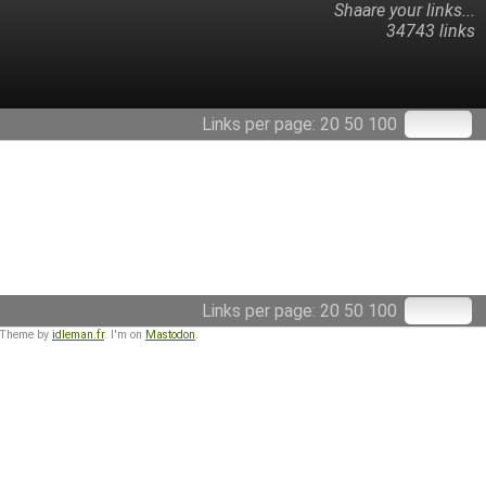
Shaare your links...
34743 links
Links per page:
20
50
100
Links per page:
20
50
100
 Theme by
idleman.fr
. I'm on
Mastodon
.