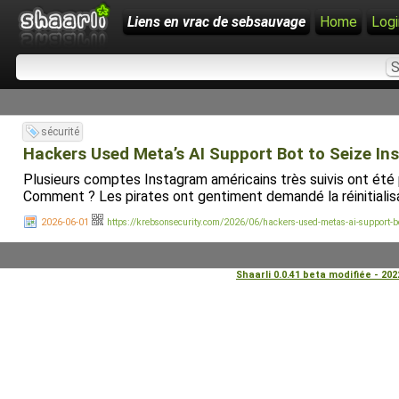
Liens en vrac de sebsauvage
Home
Logi
sécurité
Hackers Used Meta’s AI Support Bot to Seize In
Plusieurs comptes Instagram américains très suivis ont été 
Comment ? Les pirates ont gentiment demandé la réinitiali
2026-06-01
https://krebsonsecurity.com/2026/06/hackers-used-metas-ai-support-bo
Shaarli 0.0.41 beta modifiée - 20