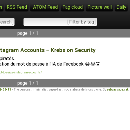
n
RSS Feed
ATOM Feed
Tag cloud
Picture wall
Daily
page 1 / 1
stagram Accounts – Krebs on Security
piratés.
sation du mot de passe à l'IA de Facebook 😂😂🤣
t-to-seize-instagram-accounts/
page 1 / 1
22-08-11
- The personal, minimalist, super-fast, no-database delicious clone. By
sebsauvage.net
.