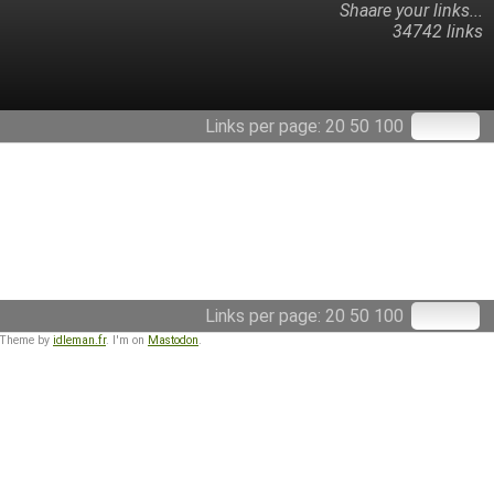
Shaare your links...
34742 links
Links per page:
20
50
100
Links per page:
20
50
100
 Theme by
idleman.fr
. I'm on
Mastodon
.