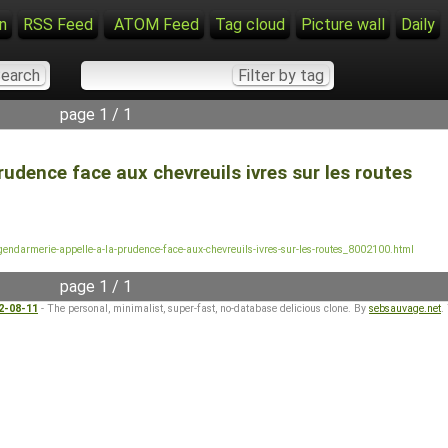
n
RSS Feed
ATOM Feed
Tag cloud
Picture wall
Daily
page 1 / 1
rudence face aux chevreuils ivres sur les routes
la-gendarmerie-appelle-a-la-prudence-face-aux-chevreuils-ivres-sur-les-routes_8002100.html
page 1 / 1
22-08-11
- The personal, minimalist, super-fast, no-database delicious clone. By
sebsauvage.net
.