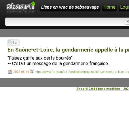
Liens en vrac de sebsauvage
Home
Logi
fun
En Saône-et-Loire, la gendarmerie appelle à la p
"Faisez gaffe aux cerfs bourrés"
-- C'était un message de la gendarmerie française.
2026-05-14
https://www.franceinfo.fr/societe/securite-routiere/en-saone-et-loire-
Shaarli 0.0.41 beta modifiée - 20