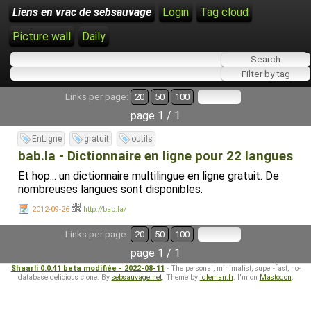
Liens en vrac de sebsauvage
Login
Tag cloud
Picture wall
Daily
Links per page:
20
50
100
page 1 / 1
EnLigne
gratuit
outils
bab.la - Dictionnaire en ligne pour 22 langues
Et hop... un dictionnaire multilingue en ligne gratuit. De
nombreuses langues sont disponibles.
2012-09-26
http://bab.la/
Links per page:
20
50
100
page 1 / 1
Shaarli 0.0.41 beta modifiée - 2022-08-11
- The personal, minimalist, super-fast, no-
database delicious clone. By
sebsauvage.net
. Theme by
idleman.fr
. I'm on
Mastodon
.