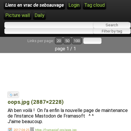
Liens en vrac de sebsauvage
Login
Tag cloud
Picture wall
Daily
Links per page:
20
50
100
page 1 / 1
art
oops.jpg (2887×2228)
Ah ben voilà ! On l'a enfin la nouvelle page de maintenance
de l'instance Mastodon de Framasoft ^ ^
J'aime beaucoup.
2017-04-25
https://framapiaf.org/oops.jpg