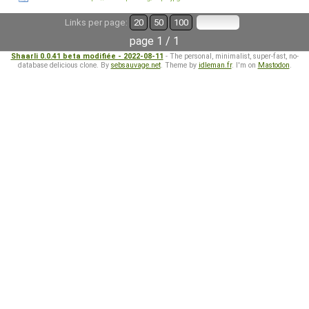
Links per page:
20
50
100
page 1 / 1
Shaarli 0.0.41 beta modifiée - 2022-08-11
- The personal, minimalist, super-fast, no-
database delicious clone. By
sebsauvage.net
. Theme by
idleman.fr
. I'm on
Mastodon
.