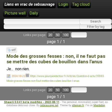
Liens en vrac de sebsauvage
Login
Tag cloud
Picture wall
Daily
Links per page:
20
50
100
page 1 / 1
wtf
Mode des grosses fesses : non, il ne faut pas
se mettre des cubes de bouillon dans l'anus
Je... non rien.
2024-10-22
https://www.pourquoidocteur.fr/Articles/Question-d-actu/35983-
Mode-grosses-fesses-non-faut-mettre-des-cubes-bouillon-l-anus
Links per page:
20
50
100
page 1 / 1
Shaarli 0.0.41 beta modifiée - 2022-08-11
- The personal, minimalist, super-fast, no-
database delicious clone. By
sebsauvage.net
. Theme by
idleman.fr
. I'm on
Mastodon
.