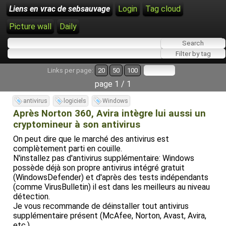
Liens en vrac de sebsauvage
Login
Tag cloud
Picture wall
Daily
Links per page:
20
50
100
page 1 / 1
antivirus
logiciels
Windows
Après Norton 360, Avira intègre lui aussi un
cryptomineur à son antivirus
On peut dire que le marché des antivirus est
complètement parti en couille.
N'installez pas d'antivirus supplémentaire: Windows
possède déjà son propre antivirus intégré gratuit
(WindowsDefender) et d'après des tests indépendants
(comme VirusBulletin) il est dans les meilleurs au niveau
détection.
Je vous recommande de déinstaller tout antivirus
supplémentaire présent (McAfee, Norton, Avast, Avira,
etc.).