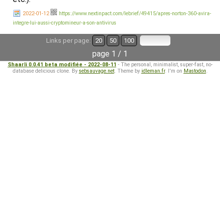
2022-01-12
https://www.nextinpact.com/lebrief/49415/apres-norton-360-avira-
integre-lui-aussi-cryptomineur-a-son-antivirus
Links per page:
20
50
100
page 1 / 1
Shaarli 0.0.41 beta modifiée - 2022-08-11
- The personal, minimalist, super-fast, no-
database delicious clone. By
sebsauvage.net
. Theme by
idleman.fr
. I'm on
Mastodon
.