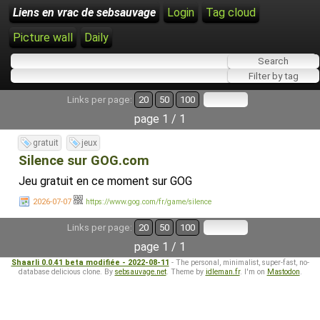
Liens en vrac de sebsauvage
Login
Tag cloud
Picture wall
Daily
Links per page:
20
50
100
page 1 / 1
gratuit
jeux
Silence sur GOG.com
Jeu gratuit en ce moment sur GOG
2026-07-07
https://www.gog.com/fr/game/silence
Links per page:
20
50
100
page 1 / 1
Shaarli 0.0.41 beta modifiée - 2022-08-11
- The personal, minimalist, super-fast, no-
database delicious clone. By
sebsauvage.net
. Theme by
idleman.fr
. I'm on
Mastodon
.