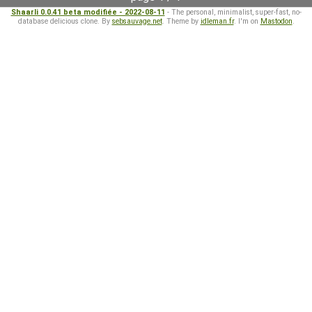
Shaarli 0.0.41 beta modifiée - 2022-08-11
- The personal, minimalist, super-fast, no-
database delicious clone. By
sebsauvage.net
. Theme by
idleman.fr
. I'm on
Mastodon
.