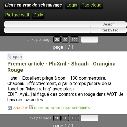
Liens en vrac de sebsauvage
Login
Tag cloud
Picture wall
Daily
Links per page:
20
50
100
page 1 / 1
spam
Premier article - PluXml - Shaarli | Orangina
Rouge
Haha ! Excellent piège à con ! 138 commentaire.
Chapeau. Effectivement, si j'ai le temps j'userai de la
fonction "Mass rating" avec plaisir.
EDIT: Ayé... j'ai flagué ces connards en rouge dans WOT. Je
hais ces parasites.
2013-07-04
http://orangina-rouge.org/shaarli/?fgBjYA
Links per page:
20
50
100
page 1 / 1