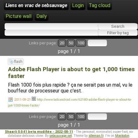
Liens en vrac de sebsauvage
Login
Tag cloud
Picture wall
Daily
Links per page:
20
50
100
page 1 / 1
flash
Adobe Flash Player is about to get 1,000 times
faster
Flash 1000 fois plus rapide ? ça ne serait pas un mal, vu le
bouffeur de processeur que c'est.
2011-09-21
http://www.talkandroid.com/62180-adobe-flash-player-is-about-to-
get-1000-times-faster/
Links per page:
20
50
100
page 1 / 1
Shaarli 0.0.41 beta modifiée - 2022-08-11
- The personal, minimalist, super-fast, no-
database delicious clone. By
sebsauvage.net
. Theme by
idleman.fr
. I'm on
Mastodon
.