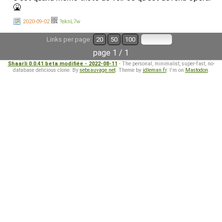
🤮
2020-09-02
?eknL7w
Links per page:
20
50
100
page 1 / 1
Shaarli 0.0.41 beta modifiée - 2022-08-11
- The personal, minimalist, super-fast, no-
database delicious clone. By
sebsauvage.net
. Theme by
idleman.fr
. I'm on
Mastodon
.