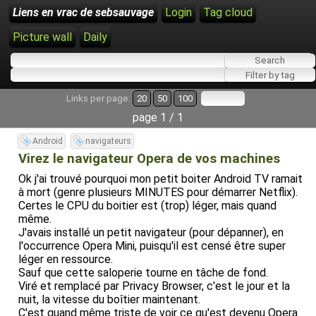
Liens en vrac de sebsauvage
Login
Tag cloud
Picture wall
Daily
Links per page:
20
50
100
page 1 / 1
Android
navigateurs
Virez le navigateur Opera de vos machines
Ok j'ai trouvé pourquoi mon petit boiter Android TV ramait
à mort (genre plusieurs MINUTES pour démarrer Netflix).
Certes le CPU du boitier est (trop) léger, mais quand
même.
J'avais installé un petit navigateur (pour dépanner), en
l'occurrence Opera Mini, puisqu'il est censé être super
léger en ressource.
Sauf que cette saloperie tourne en tâche de fond.
Viré et remplacé par Privacy Browser, c'est le jour et la
nuit, la vitesse du boîtier maintenant.
C'est quand même triste de voir ce qu'est devenu Opera.