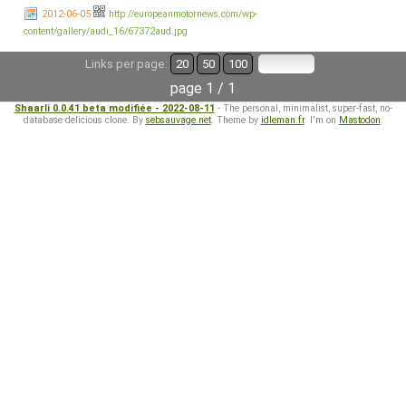
2012-06-05
http://europeanmotornews.com/wp-
content/gallery/audi_16/67372aud.jpg
Links per page:
20
50
100
page 1 / 1
Shaarli 0.0.41 beta modifiée - 2022-08-11
- The personal, minimalist, super-fast, no-
database delicious clone. By
sebsauvage.net
. Theme by
idleman.fr
. I'm on
Mastodon
.