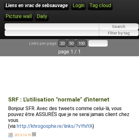
Liens en vrac de sebsauvage
Login
Tag cloud
Picture wall
Daily
Links per page:
20
50
100
page 1 / 1
SRF : L'utilisation "normale" d'internet
Bonjour SFR. Avec des tweets comme celui-là, vous
pouvez être ASSURÉS que je ne serai jamais client chez
vous.
(via
http://khrogosphe.re/links/?vYhiYA
)
2013-10-19