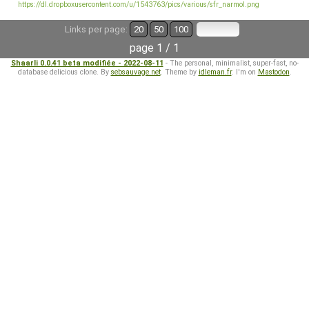
https://dl.dropboxusercontent.com/u/1543763/pics/various/sfr_narmol.png
Links per page:
20
50
100
page 1 / 1
Shaarli 0.0.41 beta modifiée - 2022-08-11
- The personal, minimalist, super-fast, no-
database delicious clone. By
sebsauvage.net
. Theme by
idleman.fr
. I'm on
Mastodon
.