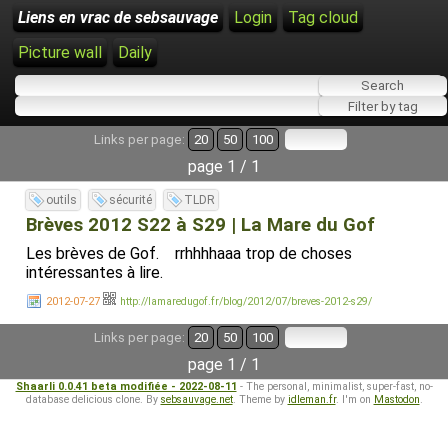
Liens en vrac de sebsauvage
Login
Tag cloud
Picture wall
Daily
Links per page:
20
50
100
page 1 / 1
outils
sécurité
TLDR
Brèves 2012 S22 à S29 | La Mare du Gof
Les brèves de Gof. rrhhhhaaa trop de choses
intéressantes à lire.
2012-07-27
http://lamaredugof.fr/blog/2012/07/breves-2012-s29/
Links per page:
20
50
100
page 1 / 1
Shaarli 0.0.41 beta modifiée - 2022-08-11
- The personal, minimalist, super-fast, no-
database delicious clone. By
sebsauvage.net
. Theme by
idleman.fr
. I'm on
Mastodon
.