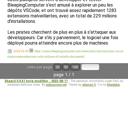
BleepingComputer s'est amusé à explorer un peu les
dépôts VSCode, et ont trouvé assez rapidement 1283
extensions malveillantes, avec un total de 229 millions
d'installations.
Les pirates cherchent de plus en plus à s'attaquer aux
développeurs. Car s'ils y parviennent, le logiciel une fois
déployé pourra atteindre encore plus de machines.
2024-06-09
https://www.bleepingcomputer.com/news/security/malicious-visual-
studio-code-extensions-with-millions-of-installs-discovered/
Links per page:
20
50
100
page 1 / 1
Shaarli 0.0.41 beta modifiée - 2022-08-11
- The personal, minimalist, super-fast, no-
database delicious clone. By
sebsauvage.net
. Theme by
idleman.fr
. I'm on
Mastodon
.