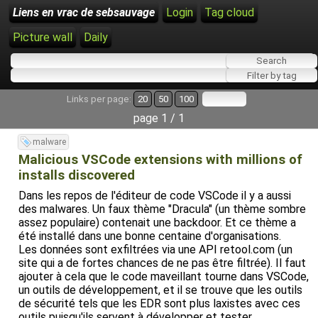
Liens en vrac de sebsauvage
Login
Tag cloud
Picture wall
Daily
Links per page:
20
50
100
page 1 / 1
malware
Malicious VSCode extensions with millions of
installs discovered
Dans les repos de l'éditeur de code VSCode il y a aussi
des malwares. Un faux thème "Dracula" (un thème sombre
assez populaire) contenait une backdoor. Et ce thème a
été installé dans une bonne centaine d'organisations.
Les données sont exfiltrées via une API retool.com (un
site qui a de fortes chances de ne pas être filtrée). Il faut
ajouter à cela que le code maveillant tourne dans VSCode,
un outils de développement, et il se trouve que les outils
de sécurité tels que les EDR sont plus laxistes avec ces
outils puisqu'ils servent à développer et tester.