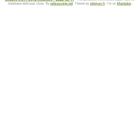
database delicious clone. By
sebsauvage.net
. Theme by
idleman.fr
. I'm on
Mastodon
.