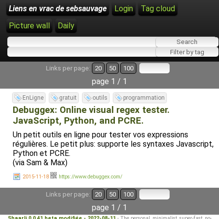
Liens en vrac de sebsauvage
Login
Tag cloud
Picture wall
Daily
Links per page:
20
50
100
page 1 / 1
EnLigne
gratuit
outils
programmation
Debuggex: Online visual regex tester.
JavaScript, Python, and PCRE.
Un petit outils en ligne pour tester vos expressions
régulières. Le petit plus: supporte les syntaxes Javascript,
Python et PCRE.
(via Sam & Max)
2015-11-18
https://www.debuggex.com/
Links per page:
20
50
100
page 1 / 1
Shaarli 0.0.41 beta modifiée - 2022-08-11
- The personal, minimalist, super-fast, no-