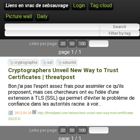
Liens en vrac de sebsauvage
Login
Tag cloud
Picture wall
Daily
Links per page:
20
50
100
page 1 / 1
cryptographie
ssl
sécurité
Cryptographers Unveil New Way to Trust
Certificates | threatpost
Bon j'ai pas l'esprit assez frais pour assimiler ce qu'ils
proposent, mais ces chercheurs ont eu l'idée d'une
extension à TLS (SSL) qui permet d'éviter le problème de
confiance dans les autorités racine. à voir...
2012-05-24
http://threatpost.com/researchers-unveil-new-way-trust-certificates-
052312/
Links per page:
20
50
100
page 1 / 1