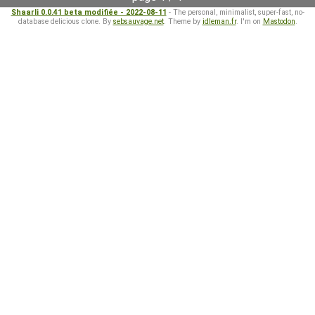
Shaarli 0.0.41 beta modifiée - 2022-08-11
- The personal, minimalist, super-fast, no-
database delicious clone. By
sebsauvage.net
. Theme by
idleman.fr
. I'm on
Mastodon
.