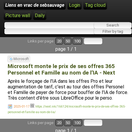
Liens en vrac de sebsauvage
Login
Tag cloud
Picture wall
Daily
Links per page:
20
50
100
page 1 / 1
Microsoft
Microsoft monte le prix de ses offres 365
Personnel et Famille au nom de l’IA - Next
Après le forçage de l'IA dans les offres Pro et leur
augmentation de tarif, c'est au tour des offres Personel
et Famille de payer de force pour bouffer de l'IA de force.
Très content d'être sous LibreOffice pour le perso.
2025-01-17
https://next.ink/166124/microsoft-monte-le-prix-de-ses-offres-365-
personnel-et-famille-au-nom-de-lia/
Links per page:
20
50
100
page 1 / 1