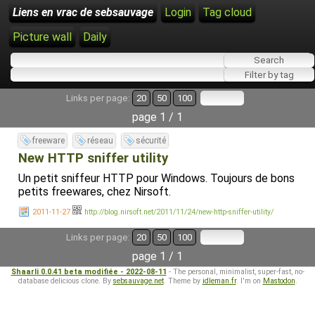
Liens en vrac de sebsauvage
Login
Tag cloud
Picture wall
Daily
Links per page:
20
50
100
page 1 / 1
freeware
réseau
sécurité
New HTTP sniffer utility
Un petit sniffeur HTTP pour Windows. Toujours de bons
petits freewares, chez Nirsoft.
2011-11-27
http://blog.nirsoft.net/2011/11/24/new-http-sniffer-utility/
Links per page:
20
50
100
page 1 / 1
Shaarli 0.0.41 beta modifiée - 2022-08-11
- The personal, minimalist, super-fast, no-
database delicious clone. By
sebsauvage.net
. Theme by
idleman.fr
. I'm on
Mastodon
.