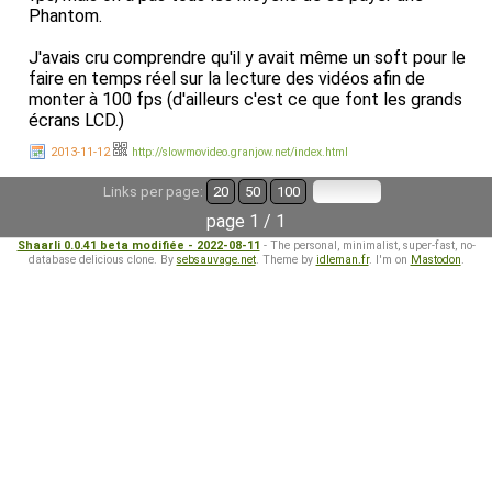
Phantom.
J'avais cru comprendre qu'il y avait même un soft pour le
faire en temps réel sur la lecture des vidéos afin de
monter à 100 fps (d'ailleurs c'est ce que font les grands
écrans LCD.)
2013-11-12
http://slowmovideo.granjow.net/index.html
Links per page:
20
50
100
page 1 / 1
Shaarli 0.0.41 beta modifiée - 2022-08-11
- The personal, minimalist, super-fast, no-
database delicious clone. By
sebsauvage.net
. Theme by
idleman.fr
. I'm on
Mastodon
.