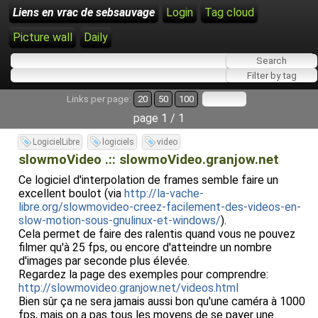
Liens en vrac de sebsauvage
Login
Tag cloud
Picture wall
Daily
Links per page:
20
50
100
page 1 / 1
LogicielLibre
logiciels
video
slowmoVideo .:: slowmoVideo.granjow.net
Ce logiciel d'interpolation de frames semble faire un
excellent boulot (via
http://la-vache-
libre.org/slowmovideo-creez-facilement-des-videos-en-
slow-motion-sous-gnulinux-et-windows/
).
Cela permet de faire des ralentis quand vous ne pouvez
filmer qu'à 25 fps, ou encore d'atteindre un nombre
d'images par seconde plus élevée.
Regardez la page des exemples pour comprendre:
http://slowmovideo.granjow.net/videos.html
Bien sûr ça ne sera jamais aussi bon qu'une caméra à 1000
fps, mais on a pas tous les moyens de se payer une