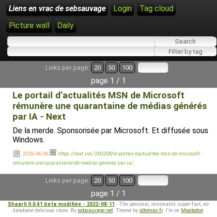
Liens en vrac de sebsauvage
Login
Tag cloud
Picture wall
Daily
Links per page:
20
50
100
page 1 / 1
Le portail d’actualités MSN de Microsoft
rémunère une quarantaine de médias générés
par IA - Next
De la merde. Sponsorisée par Microsoft. Et diffusée sous
Windows.
2026-06-06
https://next.ink/240208/le-portail-dactualites-msn-de-microsoft-
remunere-une-quarantaine-de-medias-generes-par-ia/
Links per page:
20
50
100
page 1 / 1
Shaarli 0.0.41 beta modifiée - 2022-08-11
- The personal, minimalist, super-fast, no-
database delicious clone. By
sebsauvage.net
. Theme by
idleman.fr
. I'm on
Mastodon
.