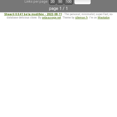
Links per page:
20
50
100
page 1 / 1
Shaarli 0.0.41 beta modifiée - 2022-08-11
- The personal, minimalist, super-fast, no-
database delicious clone. By
sebsauvage.net
. Theme by
idleman.fr
. I'm on
Mastodon
.