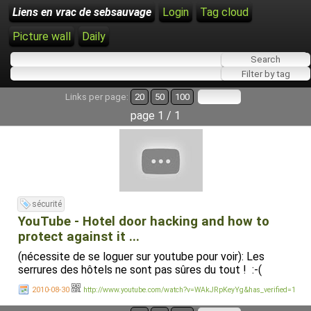
Liens en vrac de sebsauvage
Login
Tag cloud
Picture wall
Daily
Links per page:
20
50
100
page 1 / 1
sécurité
YouTube - Hotel door hacking and how to
protect against it ...
(nécessite de se loguer sur youtube pour voir): Les
serrures des hôtels ne sont pas sûres du tout ! :-(
2010-08-30
http://www.youtube.com/watch?v=WAkJRpKeyYg&has_verified=1