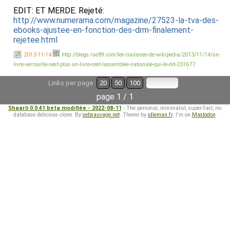
EDIT: ET MERDE. Rejeté:
http://www.numerama.com/magazine/27523-la-tva-des-
ebooks-ajustee-en-fonction-des-drm-finalement-
rejetee.html
2013-11-14
http://blogs.rue89.com/les-coulisses-de-wikipedia/2013/11/14/un-
livre-verrouille-nest-plus-un-livre-cest-lassemblee-nationale-qui-le-dit-231677
Links per page:
20
50
100
page 1 / 1
Shaarli 0.0.41 beta modifiée - 2022-08-11
- The personal, minimalist, super-fast, no-
database delicious clone. By
sebsauvage.net
. Theme by
idleman.fr
. I'm on
Mastodon
.