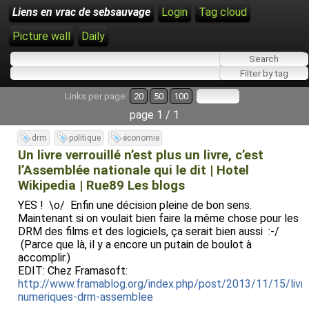
Liens en vrac de sebsauvage
Login
Tag cloud
Picture wall
Daily
Links per page:
20
50
100
page 1 / 1
drm
politique
économie
Un livre verrouillé n’est plus un livre, c’est
l’Assemblée nationale qui le dit | Hotel
Wikipedia | Rue89 Les blogs
YES ! \o/ Enfin une décision pleine de bon sens.
Maintenant si on voulait bien faire la même chose pour les
DRM des films et des logiciels, ça serait bien aussi :-/
(Parce que là, il y a encore un putain de boulot à
accomplir.)
EDIT: Chez Framasoft:
http://www.framablog.org/index.php/post/2013/11/15/livr
numeriques-drm-assemblee