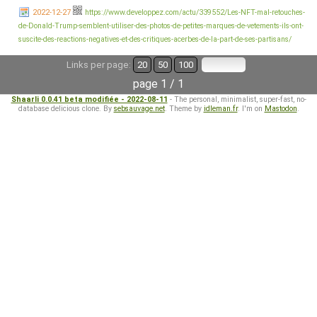
2022-12-27
https://www.developpez.com/actu/339552/Les-NFT-mal-retouches-
de-Donald-Trump-semblent-utiliser-des-photos-de-petites-marques-de-vetements-ils-ont-
suscite-des-reactions-negatives-et-des-critiques-acerbes-de-la-part-de-ses-partisans/
Links per page:
20
50
100
page 1 / 1
Shaarli 0.0.41 beta modifiée - 2022-08-11
- The personal, minimalist, super-fast, no-
database delicious clone. By
sebsauvage.net
. Theme by
idleman.fr
. I'm on
Mastodon
.