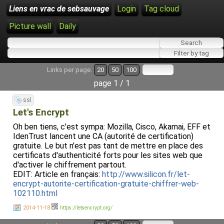
Liens en vrac de sebsauvage
Login
Tag cloud
Picture wall
Daily
Links per page:
20
50
100
page 1 / 1
ssl
Let's Encrypt
Oh ben tiens, c'est sympa: Mozilla, Cisco, Akamai, EFF et
IdenTrust lancent une CA (autorité de certification)
gratuite. Le but n'est pas tant de mettre en place des
certificats d'authenticité forts pour les sites web que
d'activer le chiffrement partout.
EDIT: Article en français:
http://www.silicon.fr/let-
encrypt-autorite-certification-gratuite-chiffrer-web-
102110.html
2014-11-18
https://letsencrypt.org/