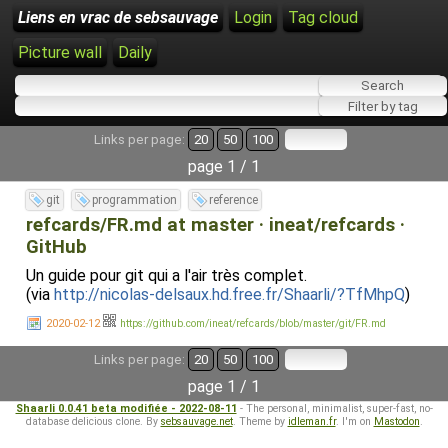
Liens en vrac de sebsauvage
Login
Tag cloud
Picture wall
Daily
Links per page:
20
50
100
page 1 / 1
git
programmation
reference
refcards/FR.md at master · ineat/refcards ·
GitHub
Un guide pour git qui a l'air très complet.
(via
http://nicolas-delsaux.hd.free.fr/Shaarli/?TfMhpQ
)
2020-02-12
https://github.com/ineat/refcards/blob/master/git/FR.md
Links per page:
20
50
100
page 1 / 1
Shaarli 0.0.41 beta modifiée - 2022-08-11
- The personal, minimalist, super-fast, no-
database delicious clone. By
sebsauvage.net
. Theme by
idleman.fr
. I'm on
Mastodon
.