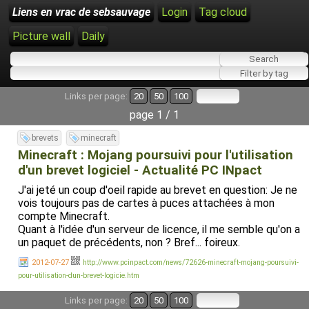
Liens en vrac de sebsauvage
Login
Tag cloud
Picture wall
Daily
Links per page:
20
50
100
page 1 / 1
brevets
minecraft
Minecraft : Mojang poursuivi pour l'utilisation
d'un brevet logiciel - Actualité PC INpact
J'ai jeté un coup d'oeil rapide au brevet en question: Je ne
vois toujours pas de cartes à puces attachées à mon
compte Minecraft.
Quant à l'idée d'un serveur de licence, il me semble qu'on a
un paquet de précédents, non ? Bref... foireux.
2012-07-27
http://www.pcinpact.com/news/72626-minecraft-mojang-poursuivi-
pour-utilisation-dun-brevet-logicie.htm
Links per page:
20
50
100