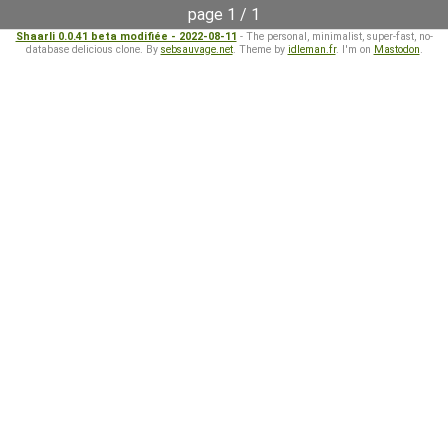
page 1 / 1
Shaarli 0.0.41 beta modifiée - 2022-08-11
- The personal, minimalist, super-fast, no-
database delicious clone. By
sebsauvage.net
. Theme by
idleman.fr
. I'm on
Mastodon
.