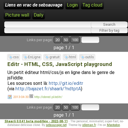
Liens en vrac de sebsauvage
Login
Tag cloud
Picture wall
Daily
Links per page:
20
50
100
page 1 / 1
css
EnLigne
gratuit
html
outils
Editr - HTML, CSS, JavaScript playground
Un petit éditeur html/css/js en ligne dans le genre de
jsFiddle.
Les sources sont là:
http://git.io/editr
(via
http://bajazet.fr/shaarli/?ndtptA
)
2013-04-30
http://idered.pl/editr/
Links per page:
20
50
100
page 1 / 1
Shaarli 0.0.41 beta modifiée - 2022-08-11
- The personal, minimalist, super-fast, no-
database delicious clone. By
sebsauvage.net
. Theme by
idleman.fr
. I'm on
Mastodon
.