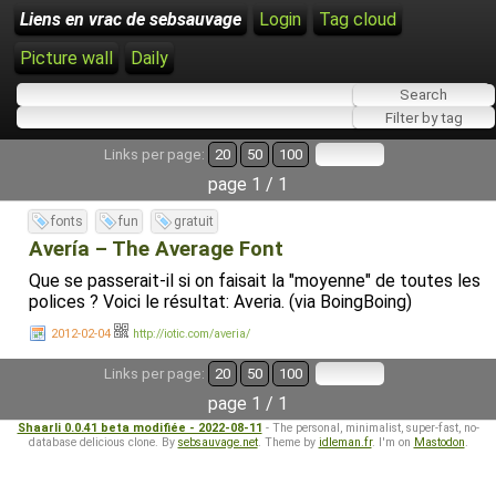
Liens en vrac de sebsauvage
Login
Tag cloud
Picture wall
Daily
Links per page:
20
50
100
page 1 / 1
fonts
fun
gratuit
Avería – The Average Font
Que se passerait-il si on faisait la "moyenne" de toutes les
polices ? Voici le résultat: Averia. (via BoingBoing)
2012-02-04
http://iotic.com/averia/
Links per page:
20
50
100
page 1 / 1
Shaarli 0.0.41 beta modifiée - 2022-08-11
- The personal, minimalist, super-fast, no-
database delicious clone. By
sebsauvage.net
. Theme by
idleman.fr
. I'm on
Mastodon
.