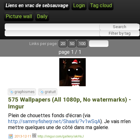
Liens en vrac de sebsauvage
Login
Tag cloud
Picture wall
Daily
Links per page:
20
50
100
page 1 / 1
graphismes
gratuit
575 Wallpapers (All 1080p, No watermarks) -
Imgur
Plein de chouettes fonds d'écran (via
http://sammyfisherjr.net/Shaarli/?v1wSqA
). Je vais m'en
mettre quelques une de côté dans ma galerie.
2013-12-11
http://imgur.com/gallery/akHsJ