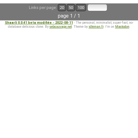
Links per page:
20
50
100
page 1 / 1
Shaarli 0.0.41 beta modifiée - 2022-08-11
- The personal, minimalist, super-fast, no-
database delicious clone. By
sebsauvage.net
. Theme by
idleman.fr
. I'm on
Mastodon
.