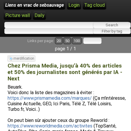
Liens en vrac de sebsauvage
Login
Tag cloud
Picture wall
Daily
Links per page:
20
50
100
page 1 / 1
merdification
Chez Prisma Media, jusqu’à 40% des articles
et 50% des journalistes sont générés par IA -
Next
Beuark.
Voici donc la liste des magazines à éviter :
https://www.prismamedia.com/marques/
(Ça m'intéresse,
Cuisine Actuelle, GEO, Ici Paris, Télé Z, Télé Loisirs,
Turbo.fr, Voici...)
On peut bien sûr ajouter ceux du groupe Reworld :
https://www.reworldmedia.com/activites
(TopSanté,