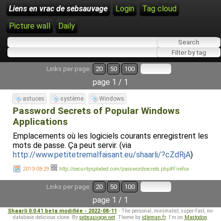
Liens en vrac de sebsauvage
Login
Tag cloud
Picture wall
Daily
Links per page:
20
50
100
page 1 / 1
astuces
système
Windows
Password Secrets of Popular Windows
Applications
Emplacements où les logiciels courants enregistrent les
mots de passe. Ça peut servir. (via
http://www.petitetremalfaisant.eu/shaarli/?cZdRjA
)
2013-08-29
http://securityxploded.com/passwordsecrets.php#Firefox
Links per page:
20
50
100
page 1 / 1
Shaarli 0.0.41 beta modifiée - 2022-08-11
- The personal, minimalist, super-fast, no-
database delicious clone. By
sebsauvage.net
. Theme by
idleman.fr
. I'm on
Mastodon
.