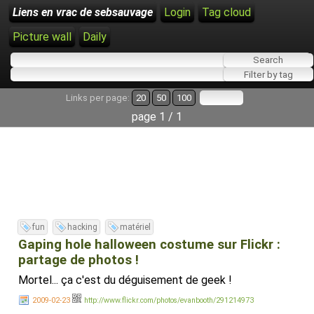
Liens en vrac de sebsauvage
Login
Tag cloud
Picture wall
Daily
Links per page:
20
50
100
page 1 / 1
fun
hacking
matériel
Gaping hole halloween costume sur Flickr :
partage de photos !
Mortel... ça c'est du déguisement de geek !
2009-02-23
http://www.flickr.com/photos/evanbooth/291214973