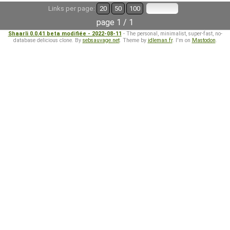
Links per page:
20
50
100
page 1 / 1
Shaarli 0.0.41 beta modifiée - 2022-08-11
- The personal, minimalist, super-fast, no-
database delicious clone. By
sebsauvage.net
. Theme by
idleman.fr
. I'm on
Mastodon
.