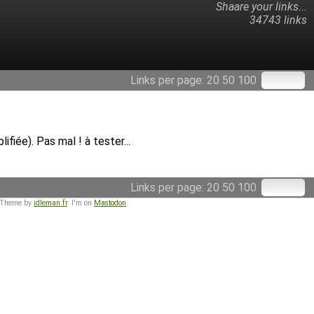
Shaare your links...
34743 links
Links per page:
20
50
100
iée). Pas mal ! à tester...
Links per page:
20
50
100
 Theme by
idleman.fr
. I'm on
Mastodon
.