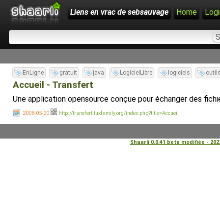
Liens en vrac de sebsauvage
Home
Logi
EnLigne
gratuit
java
LogicielLibre
logiciels
outil
Accueil - Transfert
Une application opensource conçue pour échanger des fichier
2008-05-20
http://transfert.tuxfamily.org/index.php?title=Accueil
Shaarli 0.0.41 beta modifiée - 20