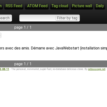
n
RSS Feed
ATOM Feed
Tag cloud
Picture wall
Daily
page 1 / 1
s
s avec des amis. Démarre avec JavaWebstart (installation simplif
page 1 / 1
22-08-11
- The personal, minimalist, super-fast, no-database delicious clone. By
sebsauvage.net
.