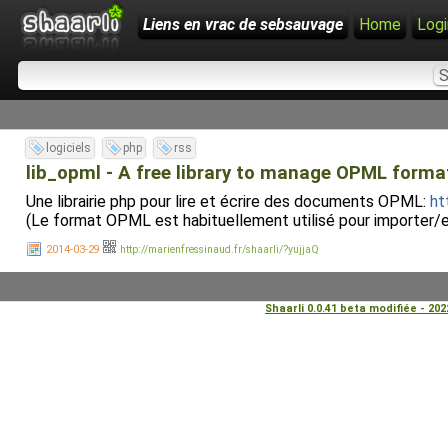
Liens en vrac de sebsauvage
Home
Logi
logiciels
php
rss
lib_opml - A free library to manage OPML format
Une librairie php pour lire et écrire des documents OPML:
ht
(Le format OPML est habituellement utilisé pour importer/ex
2014-03-29
http://marienfressinaud.fr/shaarli/?yujjaQ
Shaarli 0.0.41 beta modifiée - 20