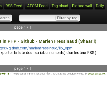
n
RSS Feed
ATOM Feed
Tag cloud
Picture wall
Daily
page 1 / 1
 in PHP - Github - Marien Fressinaud (Shaarli)
tps://github.com/marienfressinaud/lib_opml
porter la liste des flux (abonnements) d'un lecteur RSS.)
page 1 / 1
22-08-11
- The personal, minimalist, super-fast, no-database delicious clone. By
sebsauvage.net
.