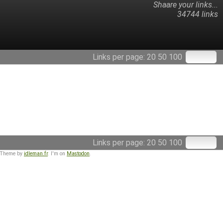
Shaare your links...
34744 links
Links per page:
20
50
100
Links per page:
20
50
100
 Theme by
idleman.fr
. I'm on
Mastodon
.