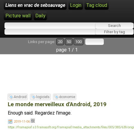
Liens en vrac de sebsauvage
Login
Tag cloud
Picture wall
Daily
Links per page:
20
50
100
page 1 / 1
Android
logiciels
économie
Le monde merveilleux d'Android, 2019
Enough said. Regardez l'image.
2019-11-06
https://framapiaf.s3.framasoft.org/framapiaf/media_attachments/files/005/385/639/ori