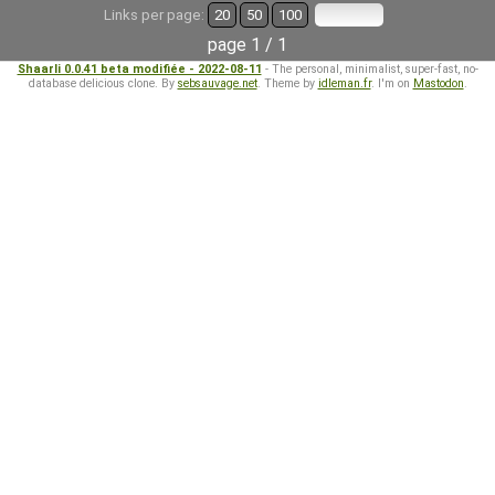
Links per page:
20
50
100
page 1 / 1
Shaarli 0.0.41 beta modifiée - 2022-08-11
- The personal, minimalist, super-fast, no-
database delicious clone. By
sebsauvage.net
. Theme by
idleman.fr
. I'm on
Mastodon
.