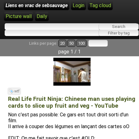
Liens en vrac de sebsauvage
Login
Tag cloud
Picture wall
Daily
Links per page:
20
50
100
page 1 / 1
wtf
Real Life Fruit Ninja: Chinese man uses playing
cards to slice up fruit and veg - YouTube
Non c'est pas possible: Ce gars est tout droit sorti d'un
film.
Il arrive à couper des légumes en lançant des cartes oO
EDIT: On me fait savoir que c'est #OLD: