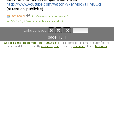
http://www.youtube.com/watch?v=MMoc7tHMQOg
(attention, publicité)
2012-08-06
http://www.youtube.com/watch?
v=zMVDwY_yKPw&feature=player_embedded#!
Links per page:
20
50
100
page 1 / 1
Shaarli 0.0.41 beta modifiée - 2022-08-11
- The personal, minimalist, super-fast, no-
database delicious clone. By
sebsauvage.net
. Theme by
idleman.fr
. I'm on
Mastodon
.