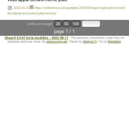
2022-03-25
https://arstechnica.com/gadgets/2022/03/report-apple-plans-to-sell-
the-iphone-as-a-subscription-service/
Links per page:
20
50
100
page 1 / 1
Shaarli 0.0.41 beta modifiée - 2022-08-11
- The personal, minimalist, super-fast, no-
database delicious clone. By
sebsauvage.net
. Theme by
idleman.fr
. I'm on
Mastodon
.