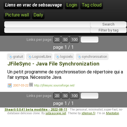
Liens en vrac de sebsauvage
Login
Tag cloud
Picture wall
Daily
Links per page:
20
50
100
page 1 / 1
gratuit
LogicielLibre
logiciels
synchronisation
JFileSync - Java File Synchronization
Un petit programme de synchronisation de répertoire qui a
l'air sympa. Nécessite Java.
2007-03-22
http://jfilesync.sourceforge.net/
Links per page:
20
50
100
page 1 / 1
Shaarli 0.0.41 beta modifiée - 2022-08-11
- The personal, minimalist, super-fast, no-
database delicious clone. By
sebsauvage.net
. Theme by
idleman.fr
. I'm on
Mastodon
.