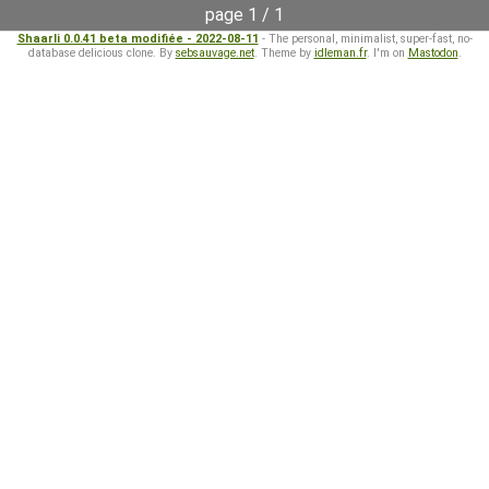
page 1 / 1
Shaarli 0.0.41 beta modifiée - 2022-08-11
- The personal, minimalist, super-fast, no-
database delicious clone. By
sebsauvage.net
. Theme by
idleman.fr
. I'm on
Mastodon
.