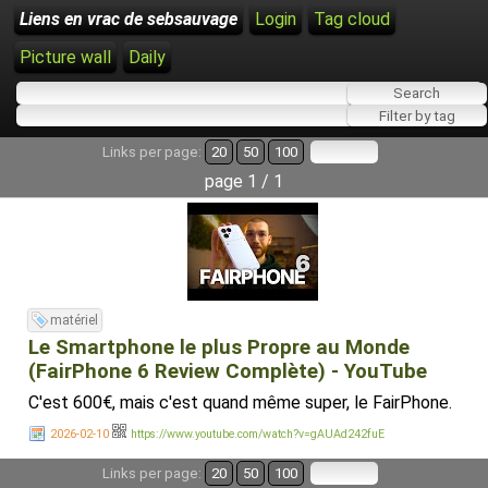
Liens en vrac de sebsauvage
Login
Tag cloud
Picture wall
Daily
Links per page:
20
50
100
page 1 / 1
matériel
Le Smartphone le plus Propre au Monde
(FairPhone 6 Review Complète) - YouTube
C'est 600€, mais c'est quand même super, le FairPhone.
2026-02-10
https://www.youtube.com/watch?v=gAUAd242fuE
Links per page:
20
50
100