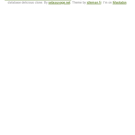
database delicious clone. By
sebsauvage.net
. Theme by
idleman.fr
. I'm on
Mastodon
.