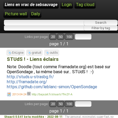
Liens en vrac de sebsauvage
Login
Tag cloud
Picture wall
Daily
Links per page:
20
50
100
page 1 / 1
EnLigne
gratuit
outils
STUdS ! - Liens éclairs
Note: Doodle (tout comme Framadate.org) est basé sur
OpenSondage , lui même basé sur... STUdS ! :-)
http://studs.u-strasbg.fr/
http://framadate.org/
https://github.com/leblanc-simon/OpenSondage
2013-04-24
http://bajazet.fr/shaarli/?9n2Y-A
Links per page:
20
50
100
page 1 / 1
Shaarli 0.0.41 beta modifiée - 2022-08-11
- The personal, minimalist, super-fast, no-